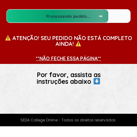
Processando pedido...
ATENÇÃO!
SEU PEDIDO NÃO ESTÁ COMPLETO
AINDA!
**NÃO FECHE ESSA PÁGINA**
Por favor, assista as
instruções abaixo
SEDA College Online - Todos os direitos reservados.